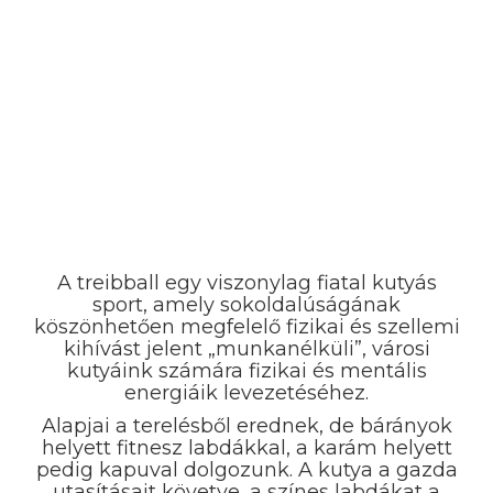
A treibball egy viszonylag fiatal kutyás
sport, amely sokoldalúságának
köszönhetően megfelelő fizikai és szellemi
kihívást jelent „munkanélküli”, városi
kutyáink számára fizikai és mentális
energiáik levezetéséhez.
Alapjai a terelésből erednek, de bárányok
helyett fitnesz labdákkal, a karám helyett
pedig kapuval dolgozunk. A kutya a gazda
utasításait követve, a színes labdákat a